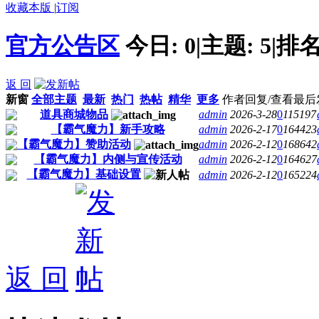
收藏本版
|
订阅
官方公告区
今日:
0
|
主题:
5
|
排名
返 回
新窗
全部主题
最新
热门
热帖
精华
更多
作者
回复/查看
最后
道具商城物品
admin
2026-3-28
0
115197
【霸气魔力】新手攻略
admin
2026-2-17
0
164423
【霸气魔力】赞助活动
admin
2026-2-12
0
168642
【霸气魔力】内侧与宣传活动
admin
2026-2-12
0
164627
【霸气魔力】基础设置
admin
2026-2-12
0
165224
返 回