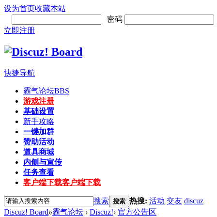
设为首页
收藏本站
密码
立即注册
快捷导航
霸气论坛
BBS
游戏注册
基础设置
新手攻略
一键加群
赞助活动
道具商城
内侧与宣传
任务查看
客户端下载
客户端下载
搜索
热搜:
活动
交友
discuz
搜索
Discuz! Board
»
霸气论坛
›
Discuz!
›
官方公告区