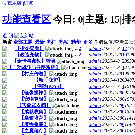
收藏本版
|
订阅
功能查看区
今日:
0
|
主题:
15
|
排
返 回
新窗
全部主题
最新
热门
热帖
精华
更多
作者
回复/查看
最后
【指令查看】
...
2
admin
2026-4-8
12
175
【改造宠物】
...
2
admin
2026-3-30
10
108
【金卡与点数】转换
admin
2026-4-8
2
3833
【自动战斗与寻路系统】
admin
2026-4-8
1
2159
【村庄传送】
admin
2026-3-30
1
2529
【新手庇护】
admin
2026-4-12
0
3407
【活动BOSS】
admin
2026-4-7
1
1618
【镜像摆摊】
admin
2026-3-30
0
2245
【宠物算档】
admin
2026-3-30
0
1870
【形象试衣间】
admin
2026-3-30
0
1881
【成就收集】
admin
2026-3-30
0
1556
【坐骑培育】
admin
2026-3-30
0
1141
【魔物收藏】
admin
2026-3-30
0
1148
【血魔储存】
admin
2026-3-30
0
1153