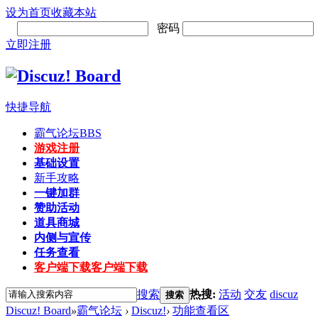
设为首页
收藏本站
密码
立即注册
快捷导航
霸气论坛
BBS
游戏注册
基础设置
新手攻略
一键加群
赞助活动
道具商城
内侧与宣传
任务查看
客户端下载
客户端下载
搜索
热搜:
活动
交友
discuz
搜索
Discuz! Board
»
霸气论坛
›
Discuz!
›
功能查看区