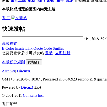
新窗
全部主题
最新
热门
热帖
精华
更多
作者
回复/查看
最后
本版块或指定的范围内尚无主题
返 回
快速发帖
还可输入
80
高级模式
B
Color
Image
Link
Quote
Code
Smilies
您需要登录后才可以发帖
登录
|
立即注册
本版积分规则
发表帖子
Archiver
|
DiscuzX
GMT+8, 2026-8-6 10:07
, Processed in 0.046923 second(s), 9 queries
Powered by
Discuz!
X3.4
© 2001-2011
Comsenz
Inc.
返回顶部