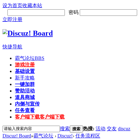
设为首页
收藏本站
密码
立即注册
快捷导航
霸气论坛
BBS
游戏注册
基础设置
新手攻略
一键加群
赞助活动
道具商城
内侧与宣传
任务查看
客户端下载
客户端下载
搜索
热搜:
活动
交友
discuz
搜索
Discuz! Board
»
霸气论坛
›
Discuz!
›
任务流程区