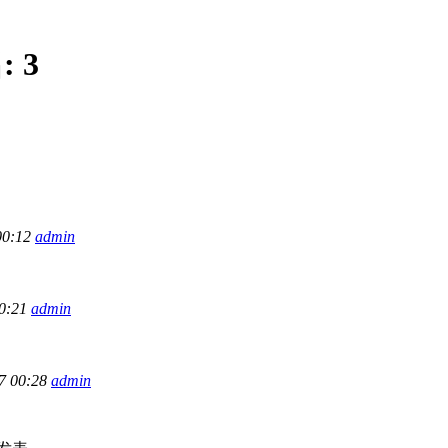
:
3
00:12
admin
00:21
admin
7 00:28
admin