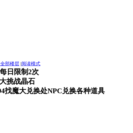
示全部楼层
|
阅读模式
每日限制2次
大挑战晶石
.94找魔大兑换处NPC兑换各种道具