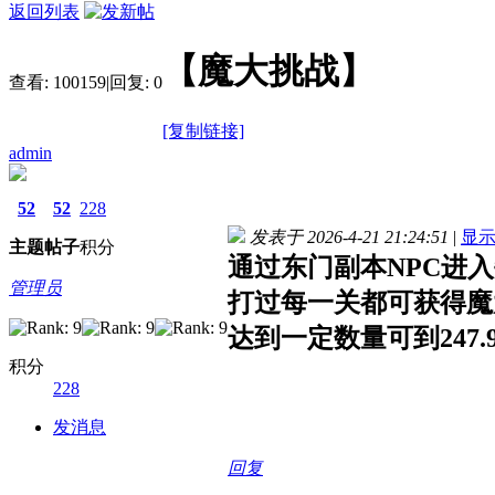
返回列表
【魔大挑战】
查看:
100159
|
回复:
0
[复制链接]
admin
52
52
228
发表于 2026-4-21 21:24:51
|
显
主题
帖子
积分
通过东门副本NPC进入
管理员
打过每一关都可获得魔
达到一定数量可到247
积分
228
发消息
回复