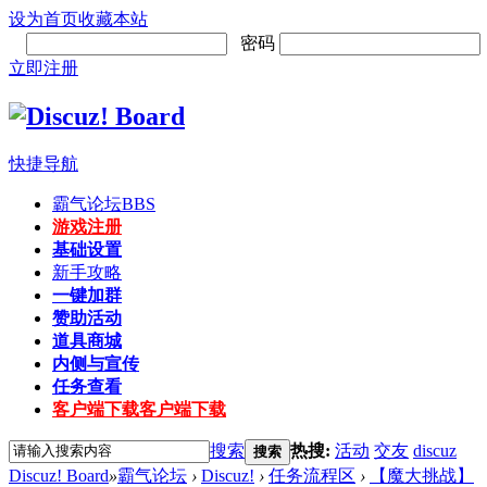
设为首页
收藏本站
密码
立即注册
快捷导航
霸气论坛
BBS
游戏注册
基础设置
新手攻略
一键加群
赞助活动
道具商城
内侧与宣传
任务查看
客户端下载
客户端下载
搜索
热搜:
活动
交友
discuz
搜索
Discuz! Board
»
霸气论坛
›
Discuz!
›
任务流程区
›
【魔大挑战】