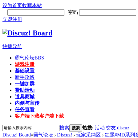
设为首页
收藏本站
密码
立即注册
快捷导航
霸气论坛
BBS
游戏注册
基础设置
新手攻略
一键加群
赞助活动
道具商城
内侧与宣传
任务查看
客户端下载
客户端下载
搜索
热搜:
活动
交友
discuz
搜索
Discuz! Board
»
霸气论坛
›
Discuz!
›
玩家采纳区
›
红冕#MD系列