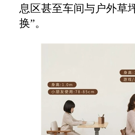
息区甚至车间与户外草
换”。