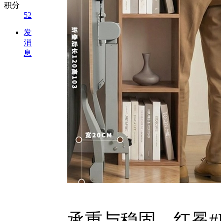
积分
52
发
消
息
承重与稳固。红冕#M