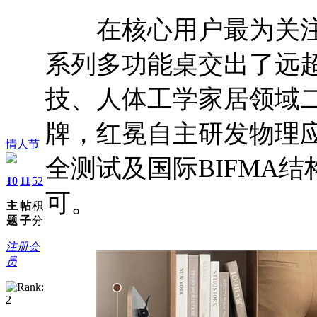
在核心用户最为关注的
系列多功能桌交出了远
技、人体工学家居领域
牌，红冕自主研发物理
情人节
全测试及国际BIFMA
10
11
52
可。
主
帖
积
题
子
分
注册会
员