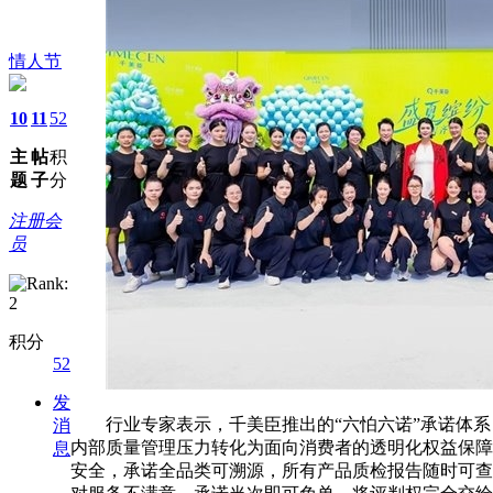
情人节
10
11
52
主
帖
积
题
子
分
注册会
员
积分
52
发
行业专家表示，千美臣推出的“六怕六诺”承诺体系
消
内部质量管理压力转化为面向消费者的透明化权益保障
息
安全，承诺全品类可溯源，所有产品质检报告随时可查;