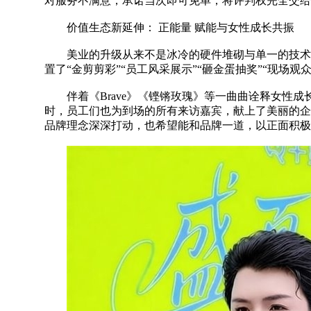
对服务不满意，承诺当次即可免单，将评判权完全交给
价值生态新延伸： 正能量 赋能与女性成长共振
美业的升级从来不是冰冷的硬件堆砌与单一的技术革
置了“金剪剪彩”“员工风采展示”“砸金蛋抽奖”“现
伴着《Brave》《铿锵玫瑰》等一曲曲诠释女性成
时，员工们也为到场的所有来访嘉宾，献上了美丽的企业
品牌理念深深打动，也希望能和品牌一道，以正面积极