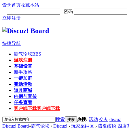
设为首页
收藏本站
密码
立即注册
快捷导航
霸气论坛
BBS
游戏注册
基础设置
新手攻略
一键加群
赞助活动
道具商城
内侧与宣传
任务查看
客户端下载
客户端下载
搜索
热搜:
活动
交友
discuz
搜索
Discuz! Board
»
霸气论坛
›
Discuz!
›
玩家采纳区
›
盛夏缤纷 四店