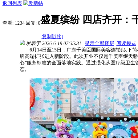
返回列表
盛夏缤纷 四店齐开：
查看:
1234
|
回复:
0
[复制链接]
发表于 2026-6-19 07:35:31
|
显示全部楼层
|
阅读模式
6月14日至15日，广东千美臣国际美容连锁(以下
牌高端扩张进入新阶段。此次开业不仅是千美臣继天骄
心”服务标准的全面落地实践。通过强化从医疗级卫生
态。