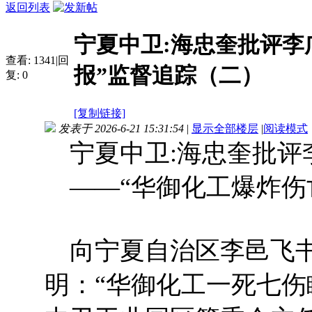
返回列表
宁夏中卫:海忠奎批评李
查看:
1341
|
回
报”监督追踪（二）
复:
0
[复制链接]
发表于 2026-6-21 15:31:54
|
显示全部楼层
|
阅读模式
宁夏中卫:海忠奎批评
——“华御化工爆炸伤
向宁夏自治区李邑飞书
明：“华御化工一死七伤