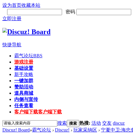
设为首页
收藏本站
密码
立即注册
快捷导航
霸气论坛
BBS
游戏注册
基础设置
新手攻略
一键加群
赞助活动
道具商城
内侧与宣传
任务查看
客户端下载
客户端下载
搜索
热搜:
活动
交友
discuz
搜索
Discuz! Board
»
霸气论坛
›
Discuz!
›
玩家采纳区
›
宁夏中卫:海忠奎