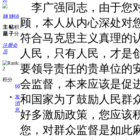
李广强同志，由于您对
18
18
68
顾，本人从内心深处对
主
帖
积
题
子
分
符合马克思主义真理的
注册会
人民，只有人民，才是
员
要领导责任的贵单位的
积分
会监督，本来应该是促
68
和国家为了鼓励人民群
发
消
息
好多激励政策，您应该
您，对群众监督是如此