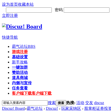
设为首页
收藏本站
密码
立即注册
快捷导航
霸气论坛
BBS
游戏注册
基础设置
新手攻略
一键加群
赞助活动
道具商城
内侧与宣传
任务查看
客户端下载
客户端下载
搜索
热搜:
活动
交友
discuz
搜索
Discuz! Board
»
霸气论坛
›
Discuz!
›
玩家采纳区
›
股掌柜证券投