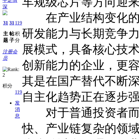
车规级芯片等方向迎
手足情
深
在产业结构变化的背
31
31
119
研发能力与长期竞争
主
帖
积
题
子
分
展模式，具备核心技
注册会
员
创新能力的企业，更
其是在国产替代不断
积分
119
自主化趋势正在逐步
发
对于普通投资者而言
消
息
快、产业链复杂的领