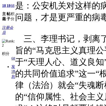
是：公安机关对这样的
18
18
68
主
帖
积
问题，才是更严重的病
题
子
分
注册会
员
三、李理书记，剥离了
旨的“马克思主义真理公
积分
68
于“天理人心、道义良知
发
的共同价值追求”这一“
消
息
律（法治）就会“失魂断
的“信仰属性、社会主义