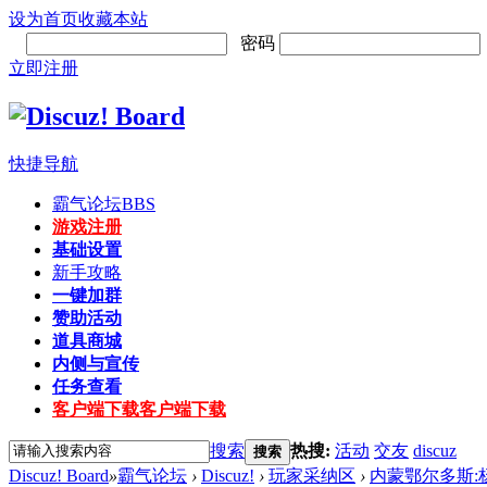
设为首页
收藏本站
密码
立即注册
快捷导航
霸气论坛
BBS
游戏注册
基础设置
新手攻略
一键加群
赞助活动
道具商城
内侧与宣传
任务查看
客户端下载
客户端下载
搜索
热搜:
活动
交友
discuz
搜索
Discuz! Board
»
霸气论坛
›
Discuz!
›
玩家采纳区
›
内蒙鄂尔多斯:杨