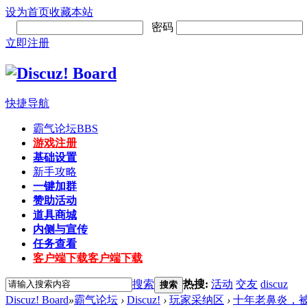
设为首页
收藏本站
密码
立即注册
快捷导航
霸气论坛
BBS
游戏注册
基础设置
新手攻略
一键加群
赞助活动
道具商城
内侧与宣传
任务查看
客户端下载
客户端下载
搜索
热搜:
活动
交友
discuz
搜索
Discuz! Board
»
霸气论坛
›
Discuz!
›
玩家采纳区
›
十年老鼻炎，