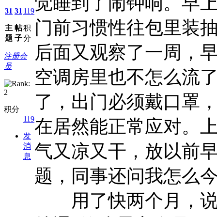
觉睡到了闹钟响。早
31
31
119
门前习惯性往包里装
主
帖
积
题
子
分
后面又观察了一周，
注册会
员
空调房里也不怎么流
了，出门必须戴口罩
积分
119
在居然能正常应对。
发
气又凉又干，放以前
消
息
题，同事还问我怎么
用了快两个月，说几